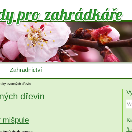
Zahradnictví
roky ovocných dřevin
V
ných dřevin
 mišpule
Ka
Ře
známý druh ovoce.