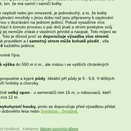
, tzn. že má samči i samičí květy.
 neplodí nebo jen omezeně, je jednoduchý, a to, že květy
pylování mnohdy v jinou dobu než jsou připraveny k opylování
inou v dozrávání na jednom jedinci. Pokud vysadíme více
ochází k tomuto procesu o pár dnů jinak a strom poskytne svůj
ý jej nemůže získat z vlastních jehněd a naopak. Toto míjení se
 Toto je důvod proč se
doporučuje výsadba více stromů
šak pravidlem a
i samotný strom může bohatě plodit
, vše
vě
každého jedince.
ovině října.
á výška
do 550 m n.m., ale rostou i ve vyšších chráněných
 propustné a kypré
půdy
. Ideální pH půdy je 5 - 5,6. V těžkých
íří hniloby a choroby.
ečně
velký spon
- u semenáčů min 15 m, u robouvaců, kteří
í cca 12 m.
mykohyrzní houby,
proto se doporučuje před výsadbou přidat
o dubového lesa nebo
Symbiom - Symbivit.
eta Hrušková
Kategorie:
Nároky ovocných dřevin