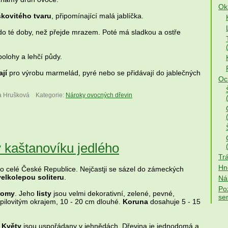
Okr
škovitého tvaru
, připomínající malá jablíčka.
do té doby, než přejde mrazem. Poté má sladkou a ostře
polohy a lehčí půdy.
jí
pro výrobu marmelád, pyré nebo se přidávají do jablečných
Och
a Hrušková
Kategorie:
Nároky ovocných dřevin
 kaštanovíku jedlého
Trá
Hno
o celé České Republice. Nejčastji se sázel do zámeckých
velkolepou soliteru
.
Ná
Po
romy
. Jeho
listy
jsou velmi dekorativní, zelené, pevné,
se
 pilovitým okrajem, 10 - 20 cm dlouhé.
Koruna
dosahuje 5 - 15
. Květy
jsou uspořádany v jehnědách. Dřevina je jednodomá a