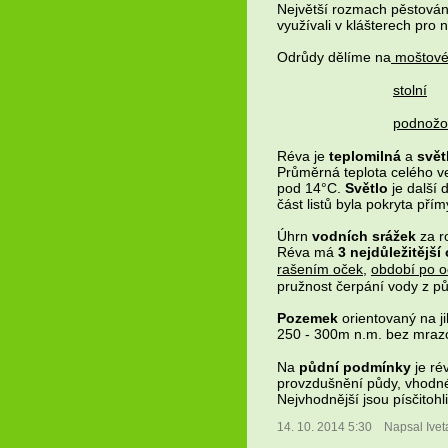
Největší rozmach pěstování
využívali v klášterech pro
Odrůdy dělíme na
moštov
stolní
podnožo
Réva je
teplomilná
a
svět
Průměrná teplota celého v
pod 14°C.
Světlo
je další 
část listů byla pokryta p
Úhrn
vodních srážek
za r
Réva má
3 nejdůležitější
rašením oček
,
období po o
pružnost čerpání vody z pů
Pozemek
orientovaný na j
250 - 300m n.m. bez mrazo
Na
půdní podmínky
je ré
provzdušnění půdy, vhodné 
Nejvhodnější jsou písčitohlit
14. 10. 2014 5:30
Napsal Ive