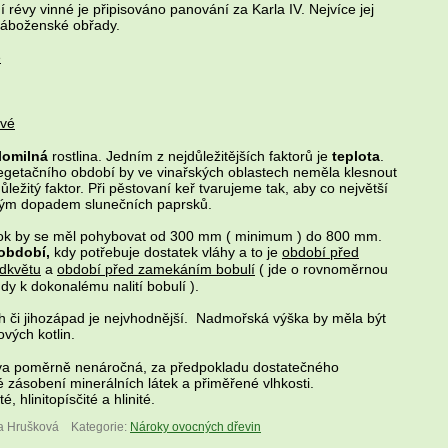
 révy vinné je připisováno panování za Karla IV. Nejvíce jej
 náboženské obřady.
é
vé
lomilná
rostlina. Jedním z nejdůležitějších faktorů je
teplota
.
egetačního období by ve vinařských oblastech neměla klesnout
důležitý faktor. Při pěstovaní keř tvarujeme tak, aby co největší
římým dopadem slunečních paprsků.
ok by se měl pohybovat od 300 mm ( minimum ) do 800 mm.
 období,
kdy potřebuje dostatek vláhy a to je
období před
dkvětu
a
období před zamekáním bobulí
( jde o rovnoměrnou
dy k dokonalému nalití bobulí ).
ih či jihozápad je nejvhodnější. Nadmořská výška by měla být
vých kotlin.
va poměrně nenáročná, za předpokladu dostatečného
zásobení minerálních látek a přiměřené vlhkosti.
é, hlinitopísčité a hlinité.
ta Hrušková
Kategorie:
Nároky ovocných dřevin