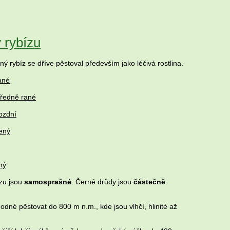
 rybízu
 rybíz se dříve pěstoval především jako léčivá rostlina.
ané
tředně rané
ozdní
ený
ný
ízu jsou
samosprašné
. Černé drůdy jsou
částečně
odné pěstovat do 800 m n.m., kde jsou vlhčí, hlinité až