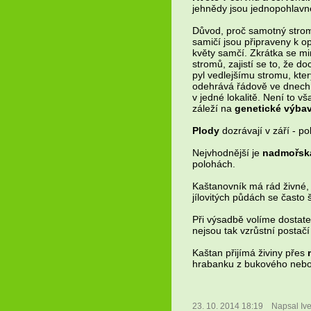
jehnědy jsou jednopohlavné
Důvod, proč samotný strom
samičí jsou připraveny k o
květy samčí. Zkrátka se m
stromů, zajistí se to, že d
pyl vedlejšímu stromu, kter
odehrává řádově ve dnech.
v jedné lokalitě. Není to v
záleží na
genetické výba
Plody
dozrávají v září - pol
Nejvhodnější je
nadmořsk
polohách.
Kaštanovník má rád živné,
jílovitých půdách se často š
Při výsadbě volíme dostat
nejsou tak vzrůstní postač
Kaštan přijímá živiny přes
hrabanku z bukového neb
23. 10. 2014 18:19
Napsal Iv