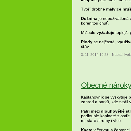
Tvoří drobné
malvice hru
Dužnina
je nepoživatlená 
kořenitou chuť.
Mišpule
vyžaduje
teplejší 
Plody
se nejčastěji
využíva
šťáv.
3. 11. 2014 19:28
Napsal Ivet
Obecné nároky
Kaštanovník se vyskytuje p
zahrad a parků, kde tvořil
Patří mezi
dlouhověké st
podlouhle kopinaté s ostře
m, staré stromy i více.
Kvete
v červnu a červenci