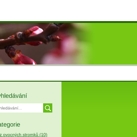
yhledávání
tegorie
z ovocných stromků (10)