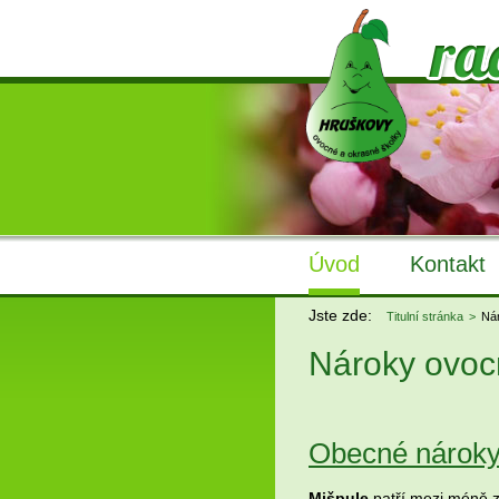
Úvod
Kontakt
Jste zde:
Titulní stránka
Ná
Nároky ovoc
Obecné nároky
Mišpule
patří mezi méně 