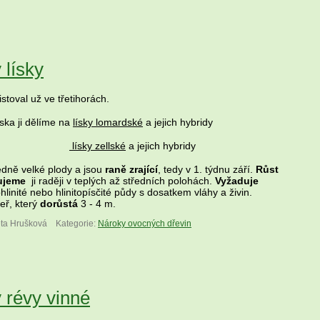
lísky
istoval už ve třetihorách.
ska ji dělíme na
lísky lomardské
a jejich hybridy
lísky zellské
a jejich hybridy
dně velké plody a jsou
raně zrající
, tedy v 1. týdnu září.
Růst
ujeme
ji raději v teplých až středních polohách.
Vyžaduje
linité nebo hlinitopísčité půdy s dosatkem vláhy a živin.
keř, který
dorůstá
3 - 4 m.
eta Hrušková
Kategorie:
Nároky ovocných dřevin
 révy vinné