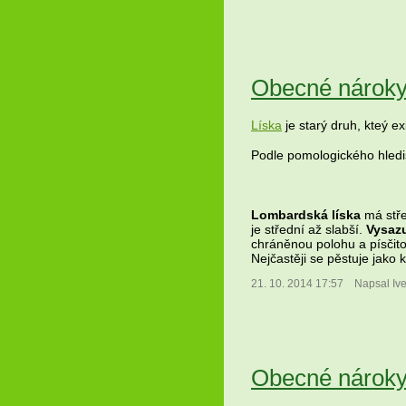
Obecné nároky 
Líska
je starý druh, kteý ex
Podle pomologického hledi
Lombardská líska
má stře
je střední až slabší.
Vysaz
chráněnou polohu a písčitoh
Nejčastěji se pěstuje jako 
21. 10. 2014 17:57
Napsal Iv
Obecné nároky