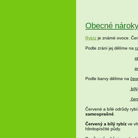
Obecné nároky
Rybíz
je známé ovoce. Černý
Podle zrání jej dělíme na
r
s
p
Podle barvy dělíme na
čev
bílý
čer
Červené a bílé odrůdy ryb
samosprašné
.
Červený a bílý rybíz
ve vh
hlinitopísčité půdy.