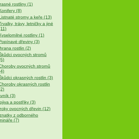
asné rostliny (1)
Konifery (8)
Listnaté stromy a keře (13)
Trvalky, trávy, letničky a jiné
(11)
Kyselomilné rostliny (1)
Popínavé dřeviny (3)
rana rostlin (2)
Škůdci ovocných stromů
(5)
Choroby ovocných stromů
(4)
Škůdci okrasných rostlin (3)
Choroby okrasných rostlin
(2)
vník (3)
jiva a postřiky (3)
roky ovocných dřevin (12)
znatky z odborného
mináře (7)