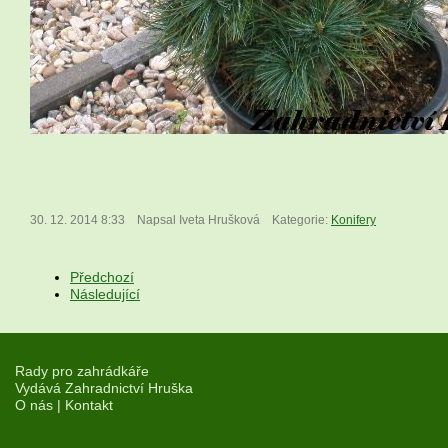
30. 12. 2014 8:33
Napsal Iveta Hrušková
Kategorie:
Konifery
Předchozí
Následující
Rady pro zahrádkáře
Vydává Zahradnictví Hruška
O nás
|
Kontakt