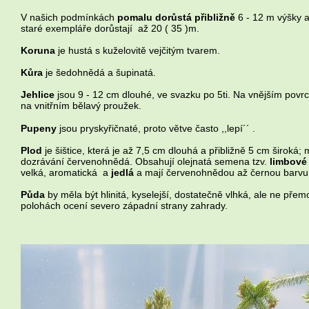
V našich podmínkách
pomalu dorůstá přibližně
6 - 12 m výšky a
staré exempláře dorůstají až 20 ( 35 )m.
Koruna
je hustá s kuželovitě vejčitým tvarem.
Kůra
je šedohnědá a šupinatá.
Jehlice
jsou 9 - 12 cm dlouhé, ve svazku po 5ti. Na vnějším povrc
na vnitřním bělavý proužek.
Pupeny
jsou pryskyřičnaté, proto větve často ,,lepí´´ .
Plod
je šištice, která je až 7,5 cm dlouhá a přibližně 5 cm široká;
dozrávání červenohnědá. Obsahují olejnatá semena tzv.
limbové
velká, aromatická a
jedlá
a mají červenohnědou až černou barvu
Půda
by měla být hlinitá, kyselejší, dostatečně vlhká, ale ne přem
polohách ocení severo západní strany zahrady.