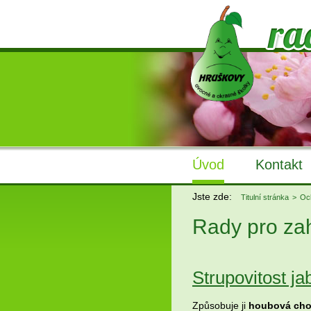
Úvod
Kontakt
Jste zde:
Titulní stránka
Och
Rady pro za
Strupovitost ja
Způsobuje ji
houbová cho