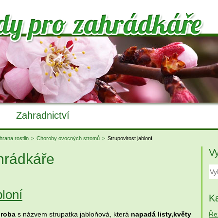
Zahradnictví
rana rostlin
Choroby ovocných stromů
Strupovitost jabloní
V
hrádkáře
bloní
Ka
Ře
roba
s názvem strupatka jabloňová, která
napadá listy,květy