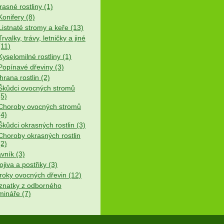
asné rostliny (1)
Konifery (8)
Listnaté stromy a keře (13)
Trvalky, trávy, letničky a jiné
(11)
Kyselomilné rostliny (1)
Popínavé dřeviny (3)
rana rostlin (2)
Škůdci ovocných stromů
(5)
Choroby ovocných stromů
(4)
Škůdci okrasných rostlin (3)
Choroby okrasných rostlin
(2)
vník (3)
jiva a postřiky (3)
roky ovocných dřevin (12)
znatky z odborného
mináře (7)