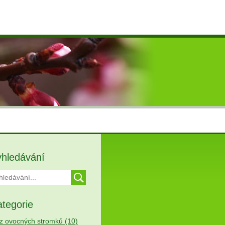
yhledávání
tegorie
z ovocných stromků (10)