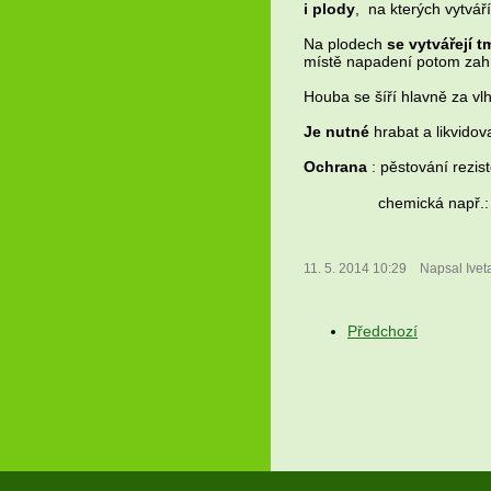
i plody
, na kterých vytvář
Na plodech
se vytvářejí 
místě napadení potom zahní
Houba se šíří hlavně za vl
Je nutné
hrabat a likvidov
Ochrana
: pěstování rezis
chemická např.
11. 5. 2014 10:29
Napsal Ivet
Předchozí