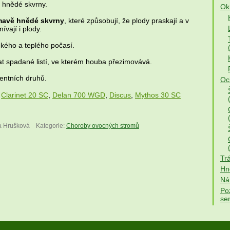
í hnědé skvrny.
Okr
tmavě hnědé skvrny
, které způsobují, že plody praskají a v
vají i plody.
hkého a teplého počasí.
at spadané listí, ve kterém houba přezimovává.
tentních druhů.
Och
:
Clarinet 20 SC
,
Delan 700 WGD
,
Discus
,
Mythos 30 SC
a Hrušková
Kategorie:
Choroby ovocných stromů
Trá
Hno
Ná
Po
se