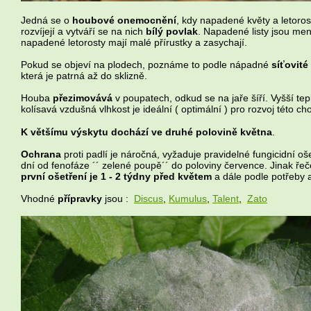
Jedná se o
houbové onemocnění
, kdy napadené květy a letoros
rozvíjejí a vytváří se na nich
bílý povlak
. Napadené listy jsou men
napadené letorosty mají malé přírustky a zasychají.
Pokud se objeví na plodech, poznáme to podle nápadné
síťovité 
která je patrná až do sklizně.
Houba
přezimovává
v poupatech, odkud se na jaře šíří. Vyšší tep
kolísavá vzdušná vlhkost je ideální ( optimální ) pro rozvoj této ch
K většímu výskytu dochází ve druhé polovině května
.
Ochrana
proti padlí je náročná, vyžaduje pravidelné fungicidní oš
dní od fenofáze ´´ zelené poupě´´ do poloviny července. Jinak ře
první ošetření je 1 - 2 týdny před květem
a dále podle potřeby 
Vhodné
přípravky
jsou :
Discus
,
Kumulus
,
Talent
,
Zato