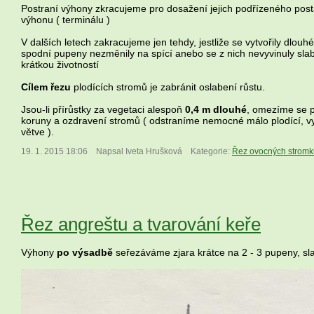
Postraní výhony zkracujeme pro dosažení jejich podřízeného post
výhonu ( terminálu )
V dalších letech zakracujeme jen tehdy, jestliže se vytvořily dlouhé
spodní pupeny nezměnily na spící anebo se z nich nevyvinuly slab
krátkou životností
Cílem řezu
plodících stromů je zabránit oslabení růstu.
Jsou-li přírůstky za vegetaci alespoň
0,4 m dlouhé
, omezíme se p
koruny a ozdravení stromů ( odstraníme nemocné málo plodící, v
větve ).
19. 1. 2015 18:06
Napsal Iveta Hrušková
Kategorie:
Řez ovocných stromk
Řez angreštu a tvarování keře
Výhony
po výsadbě
seřezáváme zjara krátce na 2 - 3 pupeny, s