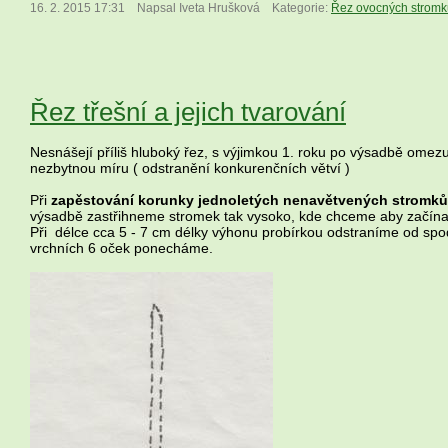
16. 2. 2015 17:31
Napsal Iveta Hrušková
Kategorie:
Řez ovocných stromk
Řez třešní a jejich tvarování
Nesnášejí příliš hluboký řez, s výjimkou 1. roku po výsadbě ome
nezbytnou míru ( odstranění konkurenčních větví )
Při
zapěstování korunky jednoletých nenavětvených stromků
výsadbě zastřihneme stromek tak vysoko, kde chceme aby začína
Při délce cca 5 - 7 cm délky výhonu probírkou odstraníme od sp
vrchních 6 oček ponecháme.