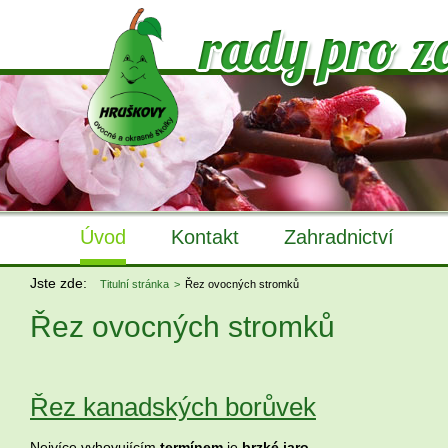
Úvod
Kontakt
Zahradnictví
Jste zde:
Titulní stránka
Řez ovocných stromků
Řez ovocných stromků
Řez kanadských borůvek
Nejvíce vyhovujícím
termínem
je
brzké jaro
.