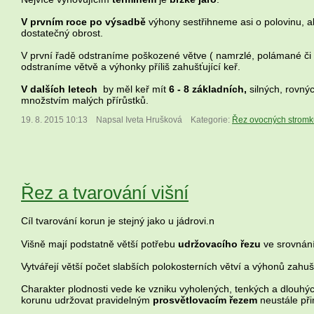
V prvním roce po výsadbě
výhony sestřihneme asi o polovinu, ab
dostatečný obrost.
V první řadě odstraníme poškozené větve ( namrzlé, polámané či
odstraníme větvě a výhonky příliš zahušťující keř.
V dalších letech
by měl keř mít
6 - 8 základních,
silných, rovný
množstvím malých přírůstků.
19. 8. 2015 10:13
Napsal Iveta Hrušková
Kategorie:
Řez ovocných stromk
Řez a tvarování višní
Cíl tvarování korun je stejný jako u jádrovi.n
Višně mají podstatně větší potřebu
udržovacího řezu
ve srovnání
Vytvářejí větší počet slabších polokosterních větví a výhonů zahuš
Charakter plodnosti vede ke vzniku vyholených, tenkých a dlouhý
korunu udržovat pravidelným
prosvětlovacím řezem
neustále př