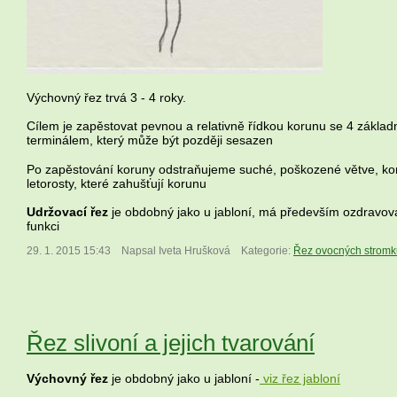
Výchovný řez trvá 3 - 4 roky.
Cílem je zapěstovat pevnou a relativně řídkou korunu se 4 základ
terminálem, který může být později sesazen
Po zapěstování koruny odstraňujeme suché, poškozené větve, ko
letorosty, které zahušťují korunu
U
držovací řez
je obdobný jako u jabloní, má především ozdravova
funkci
29. 1. 2015 15:43
Napsal Iveta Hrušková
Kategorie:
Řez ovocných stromk
Řez slivoní a jejich tvarování
Výchovný řez
je obdobný jako u jabloní -
viz řez jabloní