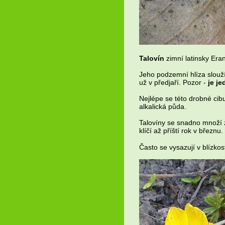
Talovín
zimní latinsky Eran
Jeho podzemní hlíza slouží
už v předjaří. Pozor -
je j
Nejlépe se této drobné cib
alkalická půda.
Talovíny se snadno množí 
klíčí až příští rok v březn
Často se vysazují v blízkos