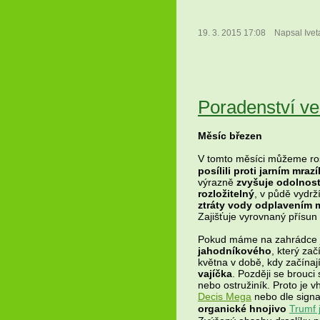
19. 3. 2015 17:08
Napsal Ive
Poradenství ve 
Měsíc březen
V tomto měsíci můžeme rost
posílili proti jarním mraz
výrazně
zvyšuje odolnost
rozložitelný
, v půdě vydrž
ztráty vody odplavením
Zajišťuje vyrovnaný přísun 
Pokud máme na zahrádce j
jahodníkového
, který za
května v době, kdy začínaj
vajíčka
. Později se brouci 
nebo ostružiník. Proto je 
Decis Mega
nebo dle signa
organické hnojivo
Trumf 