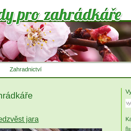
Zahradnictví
V
hrádkáře
edzvěst jara
Ka
Ře