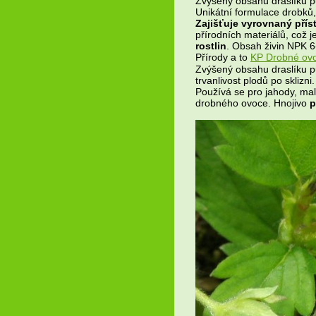
Zvýšený obsahu draslíku pů
Unikátní formulace drobků, 
Zajišťuje vyrovnaný přís
přírodních materiálů, což j
rostlin
. Obsah živin NPK 6
Přírody a to
KP Drobné ov
Zvýšený obsahu draslíku pů
trvanlivost plodů po sklizni
Používá se pro jahody, mali
drobného ovoce. Hnojivo
p