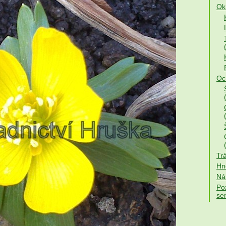
Okr
Och
Trá
Hno
Ná
Po
se