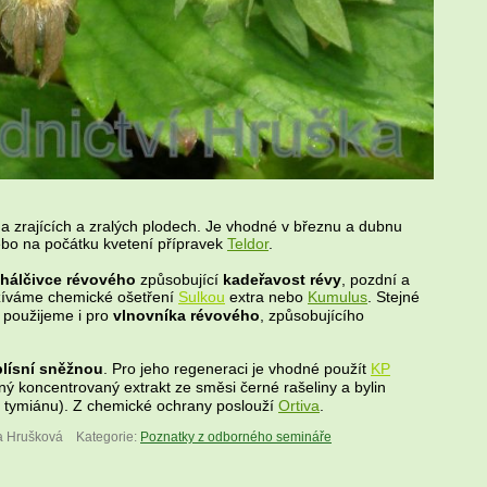
na zrajících a zralých plodech. Je vhodné v březnu a dubnu
bo na počátku kvetení přípravek
Teldor
.
hálčivce révového
způsobující
kadeřavost révy
, pozdní a
žíváme chemické ošetření
Sulkou
extra nebo
Kumulus
. Stejné
použijeme i pro
vlnovníka révového
, způsobujícího
plísní sněžnou
. Pro jeho regeneraci je vhodné použít
KP
dný koncentrovaný extrakt ze směsi černé rašeliny a bylin
u tymiánu). Z chemické ochrany poslouží
Ortiva
.
a Hrušková
Kategorie:
Poznatky z odborného semináře