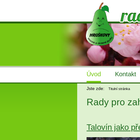
Úvod
Kontakt
Jste zde:
Titulní stránka
Rady pro za
Talovín jako př