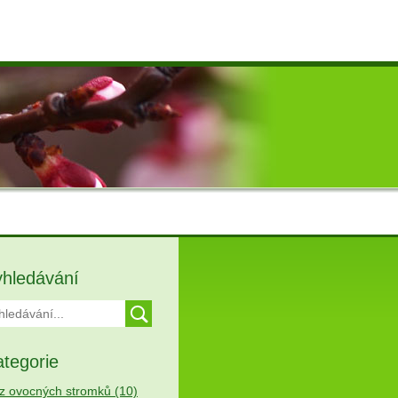
yhledávání
tegorie
z ovocných stromků (10)