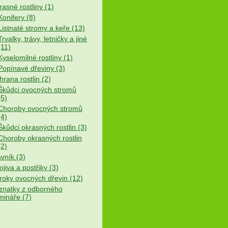
asné rostliny (1)
Konifery (8)
Listnaté stromy a keře (13)
Trvalky, trávy, letničky a jiné
(11)
Kyselomilné rostliny (1)
Popínavé dřeviny (3)
rana rostlin (2)
Škůdci ovocných stromů
(5)
Choroby ovocných stromů
(4)
Škůdci okrasných rostlin (3)
Choroby okrasných rostlin
(2)
vník (3)
jiva a postřiky (3)
roky ovocných dřevin (12)
znatky z odborného
mináře (7)