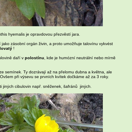
this hyemalis je opravdovou přezvěstí jara.
 jako zásobní orgán živin, a proto umožňuje talovínu vykvést
edovatý
!
ulovině daří v
polostínu
, kde je humózní neutrální nebo mírně
ze semínek. Ty dozrávají až na přelomu dubna a května, ale
u. Ovšem při výsevu se prvních kvítek dočkáme až za 3 roky.
ti jiných cibulovin např. sněženek, šafránů jiných.