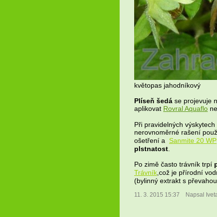
květopas jahodníkový
Plíseň šedá
se projevuje 
aplikovat
Rovral Aquaflo
ne
Při pravidelných výskytech
nerovnoměrné rašení pou
ošetření a
Sanmite 20 WP
plstnatost
.
Po zimě často trávník trpí
Trávník
,což je přírodní vo
(bylinný extrakt s převaho
11. 3. 2015 15:37
Napsal Ivet