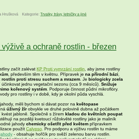
ta Hrušková
Kategorie:
Trvalky, trávy, letničky a jiné
výživě a ochraně rostlin - březen
liny začít zalévat
KP Proti vymrzání rostlin
, aby jsme rostliny
íkům
, především těm v květnu. Přípravek je
na přírodní bázi
,
 rostlin proti stresu suchem a mrazem
. Je
biologicky zcela
í účinkovat jednu vegetační sezonu (cca 9 měsíců).
Snižuje
 mimo kořenový systém
. Podporuje činnost půdní mikroflóry.
vody pro rostliny i v době, kdy je okolní půda vyschlá.
ahody, měli bychom si dávat pozor na
květopase
číná
úživný žír
obvykle ve druhé polovině dubna až počátkem
í kvést jabloně. Společně s žírem
kladou do květních poupat
stěhují na později kvetoucí růžokvěté rostliny jako je maliník
vhodné jahody
chemicky ošetřit před květem
přípravkem
lizace použít
Calypso
. Pro podporu a výživu rostlin tu máme
jahody
- obsahuje hořčík pro svěží zelenou barvu rostlin.