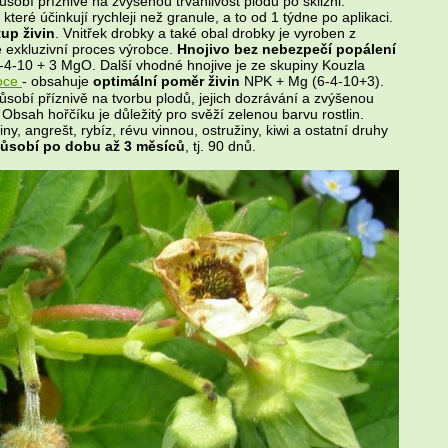
sobí příznivě na zvýšenou trvanlivost plodů po sklizni.
které účinkují rychleji než granule, a to od 1 týdne po aplikaci.
tup živin
. Vnitřek drobky a také obal drobky je vyroben z
e exkluzivní proces výrobce.
Hnojivo bez nebezpečí popálení
-4-10 + 3 MgO. Další vhodné hnojive je ze skupiny Kouzla
oce
- obsahuje
optimální poměr živin
NPK + Mg (6-4-10+3).
sobí příznivě na tvorbu plodů, jejich dozrávání a zvýšenou
. Obsah hořčíku je důležitý pro svěží zelenou barvu rostlin.
ny, angrešt, rybíz, révu vinnou, ostružiny, kiwi a ostatní druhy
ůsobí po dobu až 3 měsíců
, tj. 90 dnů.